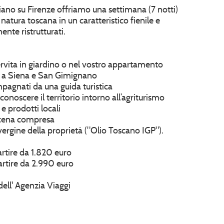
cciano su Firenze offriamo una settimana (7 notti)
natura toscana in un caratteristico fienile e
nte ristrutturati.
ervita in giardino o nel vostro appartamento
ta a Siena e San Gimignano
ompagnati da una guida turistica
 conoscere il territorio intorno all’agriturismo
e prodotti locali
n cena compresa
 vergine della proprietà ("Olio Toscano IGP").
artire da 1.820 euro
artire da 2.990 euro
dell' Agenzia Viaggi