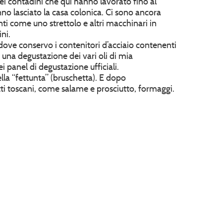
dei contadini che qui hanno lavorato fino al
anno lasciato la casa colonica. Ci sono ancora
nti come uno strettolo e altri macchinari in
ini.
dove conservo i contenitori d’acciaio contenenti
d una degustazione dei vari oli di mia
i panel di degustazione ufficiali.
a “fettunta” (bruschetta). E dopo
ti toscani, come salame e prosciutto, formaggi.