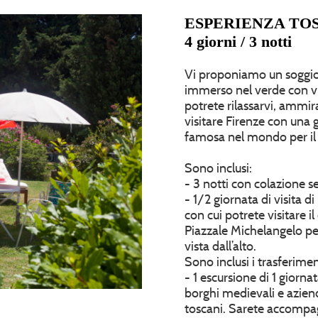
ESPERIENZA TO
4 giorni / 3 notti
Vi proponiamo un soggiorn
immerso nel verde con vi
potrete rilassarvi, ammi
visitare Firenze con una g
famosa nel mondo per il 
Sono inclusi:
- 3 notti con colazione s
- 1/2 giornata di visita 
con cui potrete visitare i
Piazzale Michelangelo pe
vista dall’alto.
Sono inclusi i trasferimen
- 1 escursione di 1 giorna
borghi medievali e aziend
toscani. Sarete accompag