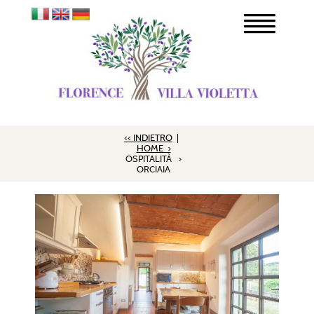
<< INDIETRO
|
HOME >
OSPITALITÀ >
ORCIAIA